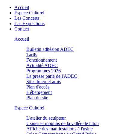
Accueil
Espace Culturel
Les Concerts
Les Expositions
Contact
Accueil
Bulletin adhésion ADEC
Tarifs
Fonctionnement
Actualité ADEC
Programmes
2026
La presse parle de l'ADEC
Sites Internet amis
Plan d'accès
Hébergement
Plan du site
Espace Culturel
L'atelier du sculpteur
Usines et moulins de la vallée de l'Iton
Affiche des manifestations à l'usine